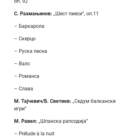
оп. 92
С. Рахмањинов:
„Шест пиеси“, оп.11
– Баркарола
– Скерцо
– Руска песна
– Валс
– Романса
– Слава
М. Тајчевич/Б. Светиев:
„Седум балкански
игри“
М. Равел:
„Шпанска рапсодија“
– Prélude à la nuit