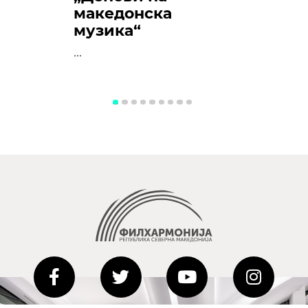
македонска
музика“
...