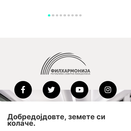
2020-09-01_argument!
Добредојдовте, земете си
Filharmonija
колаче.