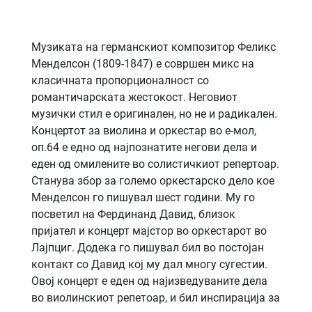
Музиката на германскиот композитор Феликс
Менделсон (1809-1847) е совршен микс на
класичната пропорционалност со
романтичарската жестокост. Неговиот
музички стил е оригинален, но не и радикален.
Концертот за виолина и оркестар во е-мол,
оп.64 е едно од најпознатите негови дела и
еден од омилените во солистичкиот репертоар.
Станува збор за големо оркестарско дело кое
Менделсон го пишувал шест години. Му го
посветил на Фердинанд Давид, близок
пријател и концерт мајстор во оркестарот во
Лајпциг. Додека го пишувал бил во постојан
контакт со Давид кој му дал многу сугестии.
Овој концерт е еден од најизведуваните дела
во виолинскиот репетоар, и бил инспирација за