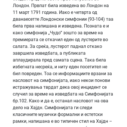
Лондон. Првпат била изведена во Лондон на
11 март 1791 година. Иако е четврта од
дванаесетте Лондонски симфонии (93-104) таа
била прва напишана и изведена. Позната е и
како симфонија „Чудо“ зошто за време на
премиерата се откачил еден од лустерите во
салата. За среќа, лустерот паднал откако
завршила изведбата, а публиката
аплаудирала пред самата сцена. Така била
избегната несреќа, и ниту еден посетител не
бил повреден. Тоа се информациите врзани за
насловот на симфонијата, иако некои понови
истражувања тврдат дека овој инцидент се
случил за време на изведбата на Симфонијата
бр.102. Како и да е, останал насловот на ова
дело на Хајдн. Симфонијата ги следи
класичните музички формални и естетски
рамки, напишана е во типичен стил на Хајдн –