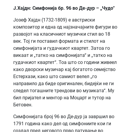
Ј.Хајдн: Симфонија бр. 96 во Де-дур – „Чудо“
Јозеф Хајдн (1732-1809) е австриски
композитор и една од најзначајните фигури во
развојот на класичниот музички стил во 18
век. Тој ги поставил формата и стилот на
симфонијата и гудачкиот квартет. Затоа го
викаат и „татко на симфонијата“ и „татко на
гудачкиот квартет“. Тоа што со години живеел
како дворски музичар кај богатото семејство
Естерхази, како што самиот велел „го
направило да биде оригинален, бидејќи не ги
следел тогашните трендови во музиката“. Му
бил пријател и ментор на Моцарт и тутор на
Бетовен.
Симфонијата број 96 во Де-дур ја завршил во
1791 година како дел од симфониите кои ги
создал пред неговото прво патување во