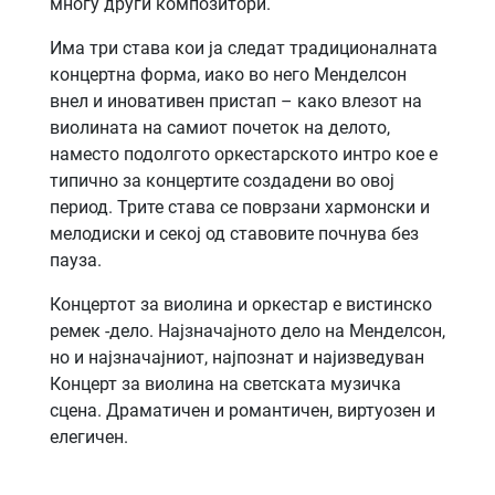
многу други композитори.
Има три става кои ја следат традиционалната
концертна форма, иако во него Менделсон
внел и иновативен пристап – како влезот на
виолината на самиот почеток на делото,
наместо подолгото оркестарското интро кое е
типично за концертите создадени во овој
период. Трите става се поврзани хармонски и
мелодиски и секој од ставовите почнува без
пауза.
Концертот за виолина и оркестар е вистинско
ремек -дело. Најзначајното дело на Менделсон,
но и најзначајниот, најпознат и најизведуван
Концерт за виолина на светската музичка
сцена. Драматичен и романтичен, виртуозен и
елегичен.