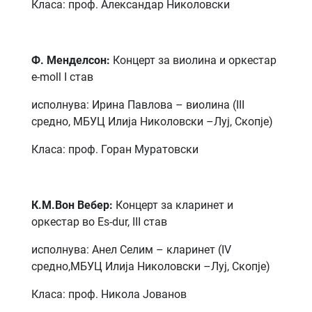
Класа: проф. Александар Николовски
Ф. Менделсон:
Концерт за виолина и оркестар
e-moll I став
исполнува: Ирина Павлова – виолина (III
средно, МБУЦ Илија Николовски –Луј, Скопје)
Класа: проф. Горан Муратовски
К.М.Вон Вебер:
Концерт за кларинет и
оркестар во Еs-dur, III став
исполнува: Анел Селим – кларинет (IV
средно,МБУЦ Илија Николовски –Луј, Скопје)
Класа: проф. Никола Јованов