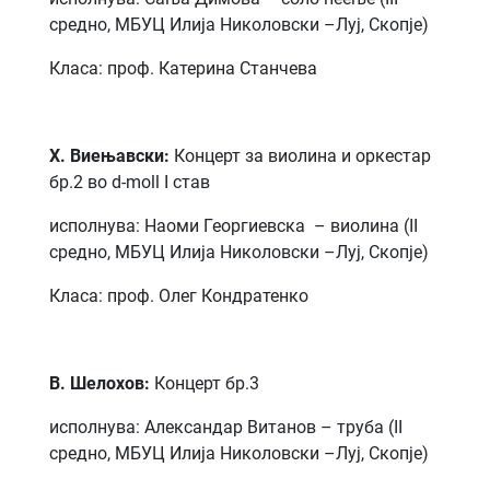
средно,
МБУЦ Илија Николовски –Луј, Скопје)
Класа: проф. Катерина Станчева
Х. Виењавски:
Концерт за виолина и оркестар
бр.2 во d-moll I став
исполнува: Наоми Георгиевска – виолина (II
средно, МБУЦ Илија Николовски –Луј, Скопје)
Класа: проф. Олег Кондратенко
В. Шелохов:
Концерт бр.3
исполнува: Александар Витанов – труба (II
средно, МБУЦ Илија Николовски –Луј, Скопје)