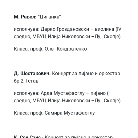
М. Равел:
“Циганка”
исполнува: Дарко Гроздановски – виолина (IV
средно, МБУЦ Илија Николовски –Луј, Скопје)
Класа: проф. Олег Кондратенко
Д. Шостакович
:
Концерт за пијано и оркестар
бр.2, I став
исполнува: Арда Мустафаоглу – пијано (I
средно, МБУЦ Илија Николовски –Луј, Скопје)
Класа: проф. Самира Мустафаоглу
К. Сен Санс :
Концерт за пијано и оркестар