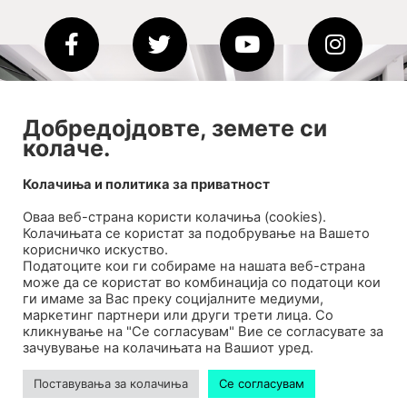
2020-09-01_argument!
Добредојдовте, земете си
колаче.
Filharmonija
00:00
Колачиња и политика за приватност
Оваа веб-странa користи колачиња (cookies).
Колачињата се користат за подобрување на Вашето
корисничко искуство.
Податоците кои ги собираме на нашата веб-страна
може да се користат во комбинација со податоци кои
ги имаме за Вас преку социјалните медиуми,
маркетинг партнери или други трети лица. Со
кликнување на "Се согласувам" Вие се согласувате за
зачувување на колачињата на Вашиот уред.
Билтен
Поставувања за колачиња
Се согласувам
Контакт