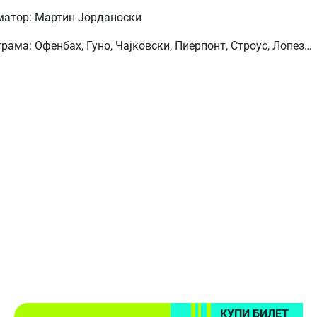
матор: Мартин Јорданоски
рама: Офенбах, Гуно, Чајковски, Пиерпонт, Строус, Лопез…
КУПИ БИЛЕТ