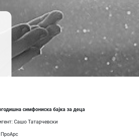
годишна симфониска бајка за деца
гент: Сашо Татарчевски
 ПроАрс