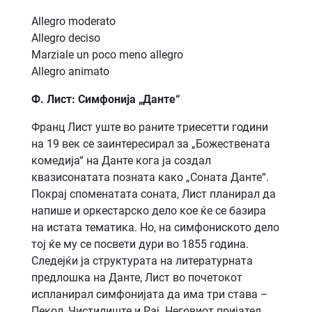
Allegro moderato
Allegro deciso
Marziale un poco meno allegro
Allegro animato
Ф. Лист: Симфонија „Данте“
Франц Лист уште во раните триесетти години
на 19 век се заинтересирал за „Божествената
комедија“ на Данте кога ја создал
квазисонатата позната како „Соната Данте“.
Покрај споменатата соната, Лист планирал да
напише и оркестарско дело кое ќе се базира
на истата тематика. Но, на симфониското дело
тој ќе му се посвети дури во 1855 година.
Следејќи ја структурата на литературната
предлошка на Данте, Лист во почетокот
испланирал симфонијата да има три става –
Пекол, Чистилиште и Рај. Неговиот пријател