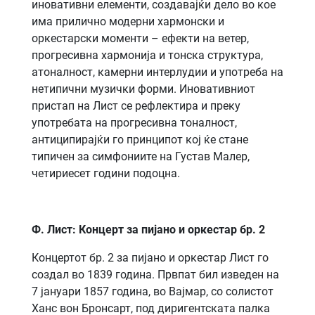
иновативни елементи, создавајќи дело во кое
има прилично модерни хармонски и
оркестарски моменти – ефекти на ветер,
прогресивна хармонија и тонска структура,
атоналност, камерни интерлудии и употреба на
нетипични музички форми. Иновативниот
пристап на Лист се рефлектира и преку
употребата на прогресивна тоналност,
антиципирајќи го принципот кој ќе стане
типичен за симфониите на Густав Малер,
четириесет години подоцна.
Ф. Лист: Концерт за пијано и оркестар бр. 2
Концертот бр. 2 за пијано и оркестар Лист го
создал во 1839 година. Првпат бил изведен на
7 јануари 1857 година, во Вајмар, со солистот
Ханс вон Бронсарт, под диригентската палка