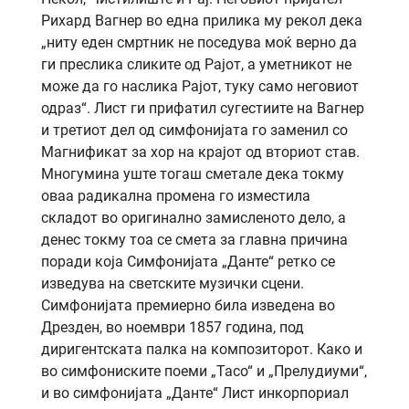
Рихард Вагнер во една прилика му рекол дека
„ниту еден смртник не поседува моќ верно да
ги преслика сликите од Рајот, а уметникот не
може да го наслика Рајот, туку само неговиот
одраз“. Лист ги прифатил сугестиите на Вагнер
и третиот дел од симфонијата го заменил со
Магнификат за хор на крајот од вториот став.
Многумина уште тогаш сметале дека токму
оваа радикална промена го изместила
складот во оригинално замисленото дело, а
денес токму тоа се смета за главна причина
поради која Симфонијата „Данте“ ретко се
изведува на светските музички сцени.
Симфонијата премиерно била изведена во
Дрезден, во ноември 1857 година, под
диригентската палка на композиторот. Како и
во симфониските поеми „Тасо“ и „Прелудиуми“,
и во симфонијата „Данте“ Лист инкорпориал