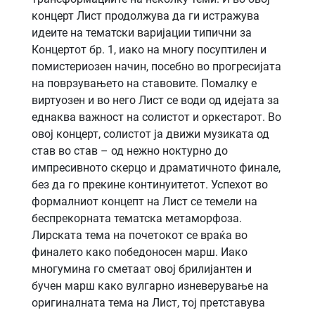
концерт Лист продолжува да ги истражува
идеите на тематски варијации типични за
Концертот бр. 1, иако на многу посуптилен и
помистериозен начин, посебно во прогресијата
на поврзувањето на ставовите. Помалку е
виртуозен и во него Лист се води од идејата за
еднаква важност на солистот и оркестарот. Во
овој концерт, солистот ја движи музиката од
став во став – од нежно ноктурно до
импресивното скерцо и драматичното финале,
без да го прекине континуитетот. Успехот во
формалниот концепт на Лист се темели на
беспрекорната тематска метаморфоза.
Лирската тема на почетокот се враќа во
финалето како победоносен марш. Иако
многумина го сметаат овој брилијантен и
бучен марш како вулгарно изневерување на
оригиналната тема на Лист, тој претставува