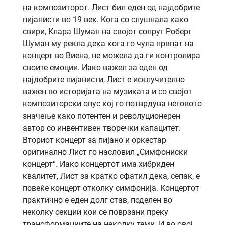
на композиторот. Лист бил еден од најдобрите
пијанисти во 19 век. Кога со слушнала како
свири, Клара Шуман на својот сопруг Роберт
Шуман му рекла дека кога го чула првпат на
концерт во Виена, не можела да ги контролира
своите емоции. Иако важел за еден од
најдобрите пијанисти, Лист е исклучително
важен во историјата на музиката и со својот
композиторски опус кој го потврдува неговото
значење како потентен и револуционерен
автор со инвентивен творечки капацитет.
Вториот концерт за пијано и оркестар
оригинално Лист го насловил „Симфониски
концерт“. Иако концертот има хибриден
квалитет, Лист за кратко сфатил дека, сепак, е
повеќе концерт отколку симфонија. Концертот
практично е еден долг став, поделен во
неколку секции кои се поврзани преку
трансформациите на неколку теми. И во овој