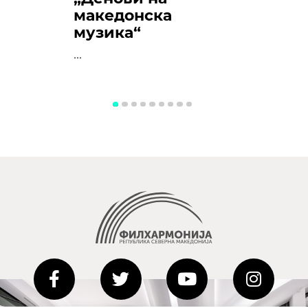
македонска
музика“
...