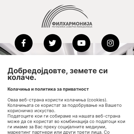
2020-09-01_argument!
Добредојдовте, земете си
колаче.
Filharmonija
00:00
Колачиња и политика за приватност
Оваа веб-странa користи колачиња (cookies).
Колачињата се користат за подобрување на Вашето
корисничко искуство.
Податоците кои ги собираме на нашата веб-страна
може да се користат во комбинација со податоци кои
ги имаме за Вас преку социјалните медиуми,
маркетинг партнери или други трети лица. Со