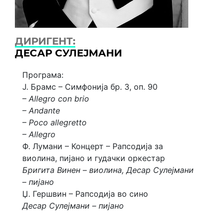
ДИРИГЕНТ:
ДЕСАР СУЛЕЈМАНИ
Програма:
Ј. Брамс – Симфонија бр. 3, оп. 90
– Allegro con brio
– Andante
– Poco allegretto
– Allegro
Ф. Лумани – Концерт – Рапсодија за
виолина, пијано и гудачки оркестар
Бригита Винен – виолина, Десар Сулејмани
– пијано
Џ. Гершвин – Рапсодија во сино
Десар Сулејмани – пијано