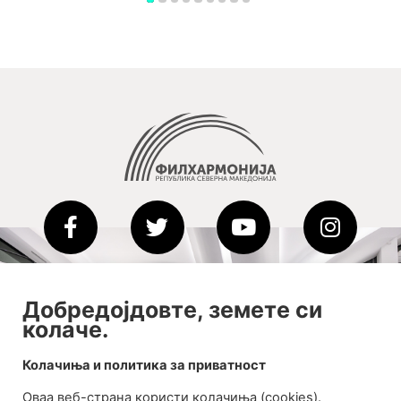
2020-09-01_argument!
Добредојдовте, земете си
колаче.
Filharmonija
00:00
Колачиња и политика за приватност
Оваа веб-странa користи колачиња (cookies).