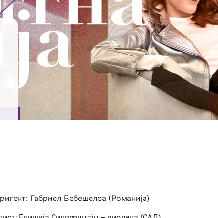
ригент: Габриел Бебешелеа (Романија)
лист: Елишија Силверштајн – виолина (САД)