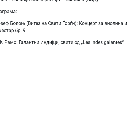
ограма:
зеф Болоњ (Витез на Свети Ѓорѓи): Концерт за виолина и
кестар бр. 9
 Ф. Рамо: Галантни Индијци,
свити од
„Les Indes galantes“