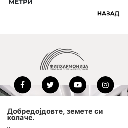
МЕТРИ
НАЗАД
2020-09-01_argument!
Добредојдовте, земете си
колаче.
Filharmonija
00:00