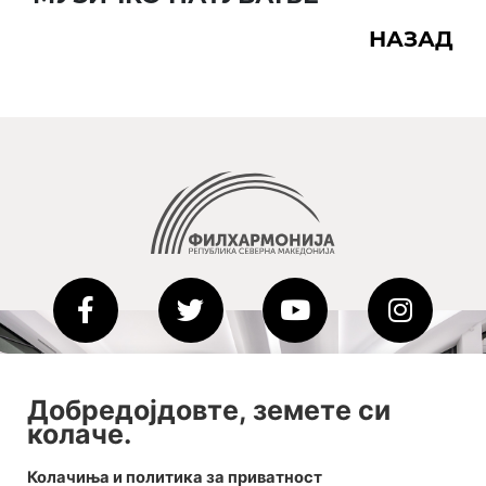
НАЗАД
2020-09-01_argument!
Добредојдовте, земете си
колаче.
Filharmonija
00:00
Колачиња и политика за приватност