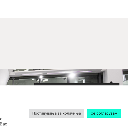
2020-09-01_argument!
Filharmonija
00:00
Поставувања за колачиња
Се согласувам
о.
 Вас