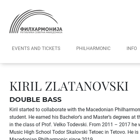
Skip
to
content
EVENTS AND TICKETS
PHILHARMONIC
INFO
KIRIL ZLATANOVSKI
DOUBLE BASS
Kiril started to collaborate with the Macedonian Philharmoni
student. He earned his Bachelor’s and Master’s degrees at t
in the class of Prof. Velko Todevski. From 2011 – 2017 he 
Music High School Todor Skalovski Tetoec in Tetovo. He i
Macedonian Philharmonic since 2019.