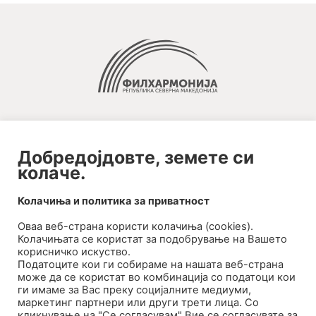
Добредојдовте, земете си
колаче.
2020-09-01_argument!
Колачиња и политика за приватност
Filharmonija
Оваа веб-странa користи колачиња (cookies).
00:00
Колачињата се користат за подобрување на Вашето
корисничко искуство.
Податоците кои ги собираме на нашата веб-страна
може да се користат во комбинација со податоци кои
ги имаме за Вас преку социјалните медиуми,
маркетинг партнери или други трети лица. Со
кликнување на "Се согласувам" Вие се согласувате за