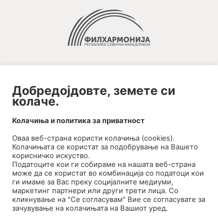
Добредојдовте, земете си
колаче.
2020-09-01_argument!
Колачиња и политика за приватност
Filharmonija
Оваа веб-странa користи колачиња (cookies).
00:00
Колачињата се користат за подобрување на Вашето
корисничко искуство.
Податоците кои ги собираме на нашата веб-страна
може да се користат во комбинација со податоци кои
ги имаме за Вас преку социјалните медиуми,
маркетинг партнери или други трети лица. Со
кликнување на "Се согласувам" Вие се согласувате за
зачувување на колачињата на Вашиот уред.