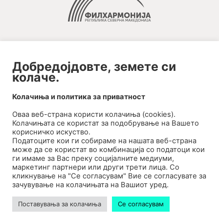
Добредојдовте, земете си
колаче.
2020-09-01_argument!
Колачиња и политика за приватност
Filharmonija
Оваа веб-странa користи колачиња (cookies).
00:00
Колачињата се користат за подобрување на Вашето
корисничко искуство.
Податоците кои ги собираме на нашата веб-страна
може да се користат во комбинација со податоци кои
ги имаме за Вас преку социјалните медиуми,
маркетинг партнери или други трети лица. Со
кликнување на "Се согласувам" Вие се согласувате за
зачувување на колачињата на Вашиот уред.
Поставувања за колачиња
Се согласувам