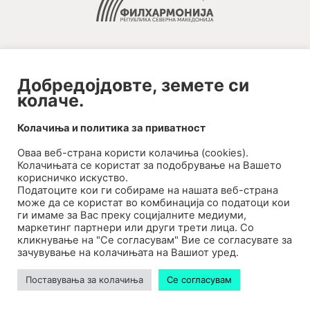
Добредојдовте, земете си
колаче.
2020-09-01_argument!
Колачиња и политика за приватност
Filharmonija
Оваа веб-странa користи колачиња (cookies).
00:00
Колачињата се користат за подобрување на Вашето
корисничко искуство.
Податоците кои ги собираме на нашата веб-страна
може да се користат во комбинација со податоци кои
ги имаме за Вас преку социјалните медиуми,
маркетинг партнери или други трети лица. Со
кликнување на "Се согласувам" Вие се согласувате за
зачувување на колачињата на Вашиот уред.
Поставувања за колачиња
Се согласувам