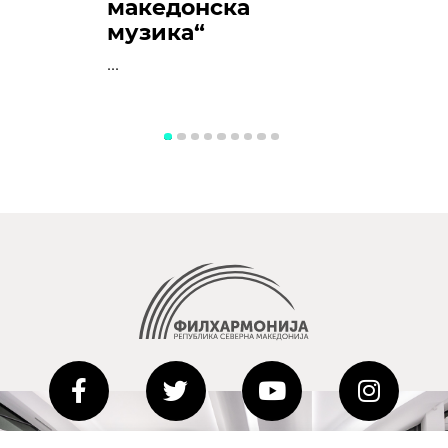
македонска
музика“
...